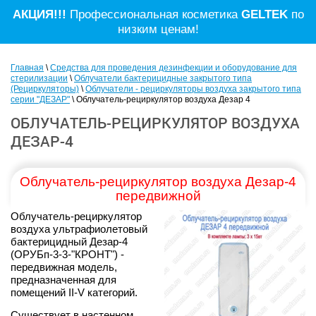
АКЦИЯ!!!
Профессиональная косметика
GELTEK
по
низким ценам!
Главная
\
Средства для проведения дезинфекции и оборудование для
стерилизации
\
Облучатели бактерицидные закрытого типа
(Рециркуляторы)
\
Облучатели - рециркуляторы воздуха закрытого типа
серии "ДЕЗАР"
\ Облучатель-рециркулятор воздуха Дезар 4
ОБЛУЧАТЕЛЬ-РЕЦИРКУЛЯТОР ВОЗДУХА
ДЕЗАР-4
Облучатель-рециркулятор воздуха Дезар-4
передвижной
Облучатель-рециркулятор
воздуха ультрафиолетовый
бактерицидный Дезар-4
(
ОРУБп-3-3-"КРОНТ"
) -
передвижная модель,
предназначенная для
помещений II-V категорий.
Существует в настенном