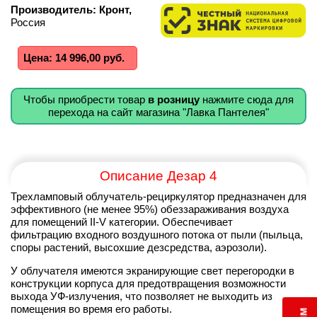
Производитель: Кронт,
Россия
Цена: 14 996,00 руб.
Чтобы приобрести товар
в розницу
нажмите сюда для
перехода на сайт магазина "Лавка Пантелея"
Описание Дезар 4
Трехламповый
облучатель-рециркулятор предназначен для
эффективного (не менее 95%) обеззараживания воздуха
для помещений II-V категории. Обеспечивает
ф
ильтрацию входного воздушного потока от пыли (пыльца,
споры растений, высохшие дезсредства, аэрозоли).
У облучателя имеются экранирующие свет перегородки в
конструкции корпуса для предотвращения возможности
выхода УФ-излучения, что позволяет не выходить из
помещения во время его работы.