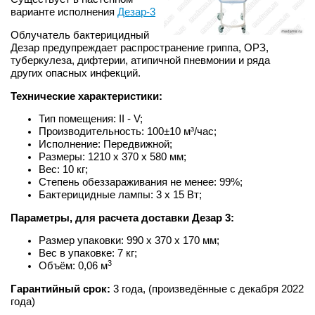
варианте исполнения
Дезар-3
Облучатель бактерицидный
Дезар предупреждает распространение гриппа, ОРЗ,
туберкулеза, дифтерии, атипичной пневмонии и ряда
других опасных инфекций.
Технические характеристики:
Тип помещения: II - V;
Производительность: 100±10 м³/час;
Исполнение: Передвижной;
Размеры: 1210 х 370 х 580 мм;
Вес: 10 кг;
Степень обеззараживания не менее: 99%;
Бактерицидные лампы: 3 х 15 Вт;
Параметры, для расчета доставки Дезар 3:
Размер упаковки: 990 x 370 x 170 мм;
Вес в упаковке: 7 кг;
3
Объём: 0,06
м
Г
арантийный срок:
3 года
, (
произведённые с декабря 2022
года)