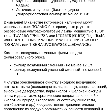
Звуковая мощность (уровень шума): не более
40 дБА;
Источник излучения (бактерицидная
ультрафиолетовая лампа): не менее 15 Вт.
Внимание!
В качестве источников излучения могут
использоваться ТОЛЬКО бактерицидные ртутные
безозоновые ультрафиолетовые лампы мощностью 15 Вт
типа: TUV 15W "PHILIPS", или LTC15T8 (G15T8) "LightTech",
или PURITEC HNS 15W, HNS 15W G13, HNS 15W OFR
"OSRAM", или TIBERA UVC15W/G13 «LEDVANCE».
Комплект воздушных сменных фильтров для
фильтровального блока:
фильтр воздушный сменный - не менее 12 шт.
фильтр воздушный угольный сменный - не менее 1
шт.
Фильтры обеспечивают очистку входного воздушного
потока от пыли (оседающая пыль, пыльца, споры растений,
высохшие дезсредства, пары кислот и щелочей, оксиды
азота и др., а также органические вещества основной и
кислотной природы (аэрозоли, анестезирующие газы,
антибиотики и др.) и осуществляют дополнительное
поглощение из воздуха органических веществ основной и