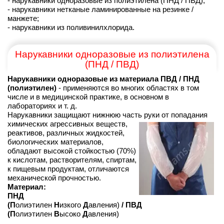
- нарукавники одноразовые из полиэтилена (ПНД / ПВД);
- нарукавники нетканые ламинированные на резинке /
манжете;
- нарукавники из поливинилхлорида.
Нарукавники одноразовые из полиэтилена
(ПНД / ПВД)
Нарукавники одноразовые из материала ПВД / ПНД
(полиэтилен)
- применяются во многих областях в том
числе и в медицинской практике, в основном в
лабораториях и т. д.
Нарукавники защищают нижнюю часть руки
от попадания
химических агрессивных веществ,
реактивов, различных жидкостей,
биологических материалов,
обладают высокой стойкостью (70%)
к кислотам, растворителям, спиртам,
к пищевым продуктам, отличаются
механической прочностью.
Материал:
ПНД
(П
олиэтилен
Н
изкого
Д
авления)
/ ПВД
(П
олиэтилен
В
ысоко
Д
авления)