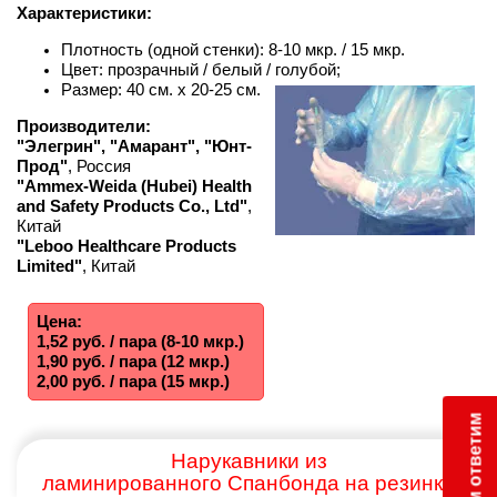
Характеристики:
Плотность (одной стенки): 8-10 мкр. / 15 мкр.
Цвет: прозрачный / белый / голубой;
Размер: 40 см. х 20-25 см.
Производители:
"Элегрин",
"Амарант",
"Юнт-
Прод"
, Россия
"Ammex-Weida (Hubei) Health
and Safety Products Co., Ltd"
,
Китай
"Leboo Healthcare Products
Limited"
, Китай
Цена:
1,52 руб. / пара
(8-10 мкр.)
1,90 руб. / пара
(12 мкр.)
2,00 руб. / пара
(15 мкр.)
Нарукавники из
ламинированного Спанбонда на резинке