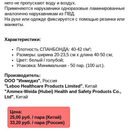
него не пропускают воду и воздух.
Применяются нарукавники одноразовые ламинированные
аналогично нарукавникам из ПВД.
На руке или одежде фиксируется с помощью резинки или
манжеты.
Характеристики:
Плотность СПАНБОНДА: 40-42 г/м²;
Размеры: ширина 20-23,5 см х длина 40-50 см;
Цвет: белый / голубой;
Упаковка: Минимальная - 50 пар. (100 шт.).
Производитель:
ООО "Инмедиз"
, Россия
"Leboo Healthcare Products Limited"
, Китай
"Ammex-Weida (Hubei) Health and Safety Products Co.,
Ltd"
, Китай
Цена:
25,00 руб. / пара (Китай)
33,20 руб. / пара (Россия)