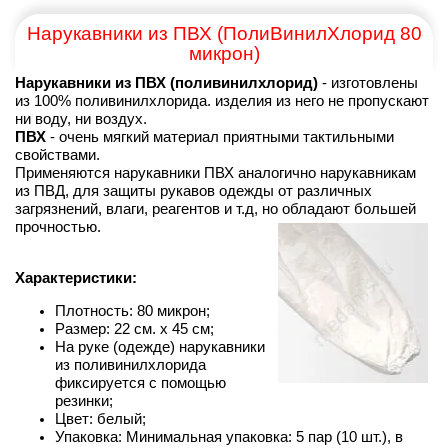
Нарукавники из ПВХ (ПолиВинилХлорид 80
микрон)
Нарукавники из ПВХ (поливинилхлорид)
- изготовлены
из 100% поливинилхлорида. изделия из него не пропускают
ни воду, ни воздух.
ПВХ
- очень мягкий материал приятными тактильными
свойствами.
Применяются нарукавники ПВХ аналогично нарукавникам
из ПВД, для защиты рукавов одежды от различных
загрязнений, влаги, реагентов и т.д, но обладают большей
прочностью.
Характеристики:
Плотность:
80 микрон;
Размер: 22 см. х 45 см;
На руке (одежде) нарукавники
из поливинилхлорида
фиксируется с помощью
резинки;
Цвет: белый;
Упаковка: Минимальная упаковка: 5 пар (10 шт.), в