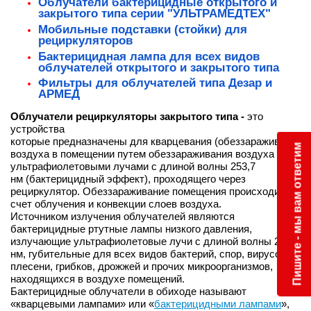
Облучатели бактерицидные открытого и
закрытого типа серии "УЛЬТРАМЕДТЕХ"
Мобильные подставки (стойки) для
рециркуляторов
Бактерицидная лампа для всех видов
облучателей открытого и закрытого типа
Фильтры для облучателей типа Дезар и
АРМЕД
Облучатели рециркуляторы закрытого типа -
это
устройства
которые предназначены для кварцевания (обеззараживания)
Пишите - мы вам ответим
воздуха в помещении путем обеззараживания воздуха
ультрафиолетовыми лучами с длиной волны 253,7
нм (бактерицидный эффект), проходящего через
рециркулятор. Обеззараживание помещения происходит за
счет облучения и конвекции слоев воздуха.
Источником излучения облучателей являются
бактерицидные ртутные лампы низкого давления,
излучающие ультрафиолетовые лучи с длиной волны 253,7
нм, губительные для всех видов бактерий, спор, вирусов,
плесени, грибков, дрожжей и прочих микроорганизмов,
находящихся в воздухе помещений.
Бактерицидные облучатели в обиходе называют
«кварцевыми лампами» или «
бактерицидными лампами
»,