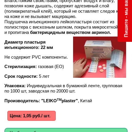
Пишите - мы вам ответим
влагостойким свойствами, пропускает воздух и влагу,
позволяя коже дышать, содержит адгезивный слой
(полиакрилатный клей), который не оставляет следов клея
на коже и не вызывает мацерацию.
Подушечка инъекционного лейкопластыря состоит из
полиэстера с вискозным шелком, покрыта микросеткой
и пропитана
бактерицидным веществом акринол.
Диаметр пластыря
инъекционного: 22 мм
Не содержит
PVC компоненты.
Стерилизация:
газовая
(ЕО)
Срок годности:
5 лет
Упаковка:
Индивидуальная в бумажной ленте, групповая
по 1000 шт, заводская по 20000 шт.
TM
Производитель: "LEIKO
plaster"
, Китай
Цена: 1,05 руб./ шт.