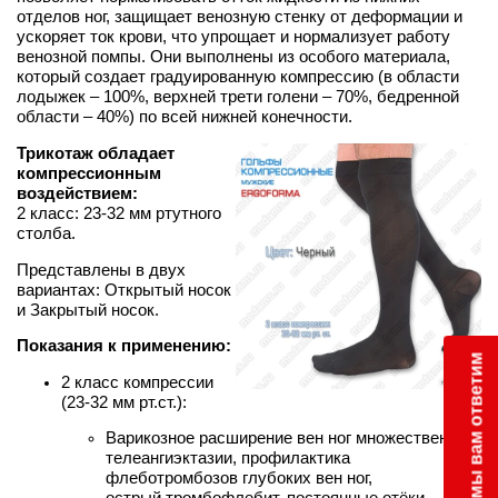
отделов ног, защищает венозную стенку от деформации и
ускоряет ток крови, что упрощает и нормализует работу
венозной помпы. Они выполнены из особого материала,
который создает градуированную компрессию (в области
лодыжек – 100%, верхней трети голени – 70%, бедренной
области – 40%) по всей нижней конечности.
Трикотаж обладает
компрессионным
воздействием:
2 класс: 23-32 мм ртутного
столба.
Представлены в двух
вариантах: Открытый носок
и Закрытый носок.
Показания к применению:
Пишите - мы вам ответим
2 класс компрессии
(23-32 мм рт.ст.):
Варикозное расширение вен ног множественные
телеангиэктазии, профилактика
флеботромбозов глубоких вен ног,