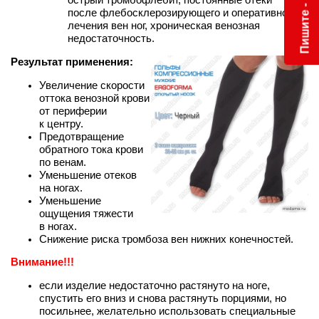
острый тромбофлебит, постоянные отёки
после флебосклерозирующего и оперативного
лечения вен ног, хроническая венозная
недостаточность.
Результат применения:
Увеличение скорости
оттока венозной крови
от периферии
к центру.
Предотвращение
обратного тока крови
по венам.
Уменьшение отеков
на ногах.
Уменьшение
ощущения тяжести
в ногах.
Снижение риска тромбоза вен нижних конечностей.
Внимание!!!
если изделие недостаточно растянуто на ноге,
спустить его вниз и снова растянуть порциями, но
посильнее, желательно использовать специальные