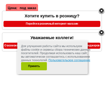
Цена:
под заказ
Хотите купить в розницу?
Чтобы приобрести товар
в розницу
нажмите сюда для
Перейти в розничный интернет-магазин
перехода на сайт магазина "Лавка Пантелея"
Уважаемые коллеги!
О возможности предоставления скидок, уточняйте у наших менеджеров
Для улучшения работы сайта мы используем
файлы cookie и сервисы сбора технических данных
посетителей. Продолжая использовать наш сайт,
вы автоматически соглашаетесь с использованием
данных технологий.
Пользовательское соглашение
Принять
megagroup.ru
Copyright © 2007 - 2026
ООО "АМС-Мед"
Пользовательское
соглашение