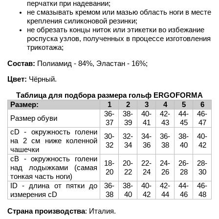
перчатки при надевании;
не смазывать кремом или мазью область ноги в месте
крепления силиконовой резинки;
не обрезать концы ниток или этикетки во избежание
роспуска узлов, полученных в процессе изготовления
трикотажа;
Состав:
Полиамид - 84%, Эластан - 16%;
Цвет:
Чёрный.
Таблица для подбора размера гольф ERGOFORMA
Размер:
1
2
3
4
5
6
36-
38-
40-
42-
44-
46-
Размер обуви
37
39
41
43
45
47
cD - окружность голени
30-
32-
34-
36-
38-
40-
на 2 см ниже коленной
32
34
36
38
40
42
чашечки
cB - окружность голени
18-
20-
22-
24-
26-
28-
над лодыжками (самая
20
22
24
26
28
30
тонкая часть ноги)
ID - длина от пятки до
36-
38-
40-
42-
44-
46-
измерения cD
38
40
42
44
46
48
Страна производства
: Италия.